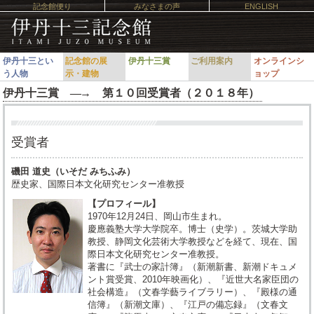
記念館便り
みなさまの声
ENGLISH
伊丹十三とい
記念館の展
伊丹十三賞
ご利用案内
オンラインシ
う人物
示・建物
ョップ
伊丹十三賞 ―
→
第１０回受賞者（２０１８年）
受賞者
磯田 道史（いそだ みちふみ）
歴史家、国際日本文化研究センター准教授
【プロフィール】
1970年12月24日、岡山市生まれ。
慶應義塾大学大学院卒。博士（史学）。茨城大学助
教授、静岡文化芸術大学教授などを経て、現在、国
際日本文化研究センター准教授。
著書に『武士の家計簿』（新潮新書、新潮ドキュメ
ント賞受賞、2010年映画化）、『近世大名家臣団の
社会構造』（文春学藝ライブラリー）、『殿様の通
信簿』（新潮文庫）、『江戸の備忘録』（文春文