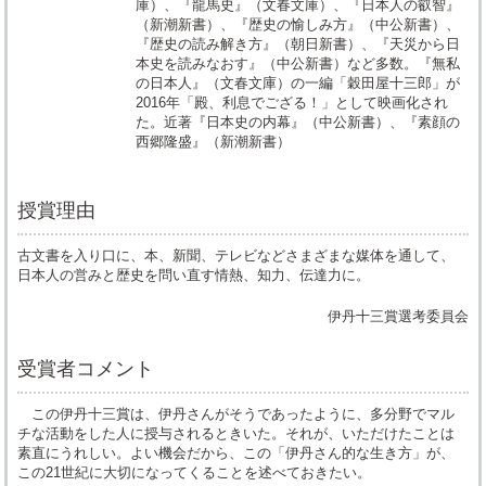
庫）、『龍馬史』（文春文庫）、『日本人の叡智』
（新潮新書）、『歴史の愉しみ方』（中公新書）、
『歴史の読み解き方』（朝日新書）、『天災から日
本史を読みなおす』（中公新書）など多数。『無私
の日本人』（文春文庫）の一編「穀田屋十三郎」が
2016年「殿、利息でござる！」として映画化され
た。近著『日本史の内幕』（中公新書）、『素顔の
西郷隆盛』（新潮新書）
授賞理由
古文書を入り口に、本、新聞、テレビなどさまざまな媒体を通して、
日本人の営みと歴史を問い直す情熱、知力、伝達力に。
伊丹十三賞選考委員会
受賞者コメント
この伊丹十三賞は、伊丹さんがそうであったように、多分野でマル
チな活動をした人に授与されるときいた。それが、いただけたことは
素直にうれしい。よい機会だから、この「伊丹さん的な生き方」が、
この21世紀に大切になってくることを述べておきたい。