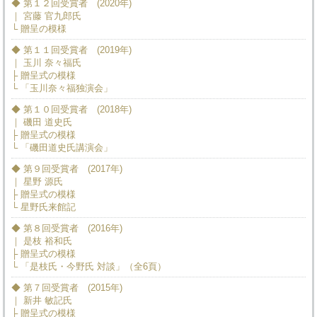
◆ 第１２回受賞者 (2020年)
｜ 宮藤 官九郎氏
└ 贈呈の模様
◆ 第１１回受賞者 (2019年)
｜ 玉川 奈々福氏
├ 贈呈式の模様
└ 「玉川奈々福独演会」
◆ 第１０回受賞者 (2018年)
｜ 磯田 道史氏
├ 贈呈式の模様
└ 「磯田道史氏講演会」
◆ 第９回受賞者 (2017年)
｜ 星野 源氏
├ 贈呈式の模様
└ 星野氏来館記
◆ 第８回受賞者 (2016年)
｜ 是枝 裕和氏
├ 贈呈式の模様
└ 「是枝氏・今野氏 対談」（全6頁）
◆ 第７回受賞者 (2015年)
｜ 新井 敏記氏
├ 贈呈式の模様