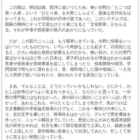
この国は、明治以後、西洋に追いつくため、狭い分野の「たこつぼ
第一人者」という「ひとり者」を大勢こしらえて、急速な近代化をは
かってきた。これが20世紀の日本の姿であった。このシステムでは、
国家の期待にそって立派なひとり者になると「文化勲章」がもらえ
る。それが学者や芸術家の双六のあがりになっていた。
だが、この双六ごっこは、もう限界にきている。分野に垣根をいっ
ぱいつくったものだから、いろいろ奇妙なことも起きて、21世紀にな
ると、ひろい自由な発想が必要なものだから、狭い目の、ただの専門
家ばかりを山ほど作った日本は、原子炉はわかるが津波はわからぬ経
営者や技術者が原発事故を起こしてしまったり、技術開発や経済、学
問芸術で明らかに遅れをとり、昔、植民地にした国や地域に、一人当
たり所得で追いつかれたり、抜かれたりする状況になっている。
まあ、そんなことは、どうだっていいかもしれない。とにかく、わ
たしは好奇心がつよい生まれつきらしく、なりたいと思っても、一分
野の専門家にはなれなかった。身の回りに面白いことがいっぱい見つ
かって、あれもこれも、やりたくなってしまう性分で、気がつけば、
古文書解読や学術論文執筆だけでなく、これを一般向けの本にした
り、史伝文学を書いたり、映画化をはかったり、テレビで歴史番組を
作ったり、ニュース解説までしていた。歴史にかんがみた地震津波防
災の研究もやれば、狂言を書いて国立能楽堂で上演したり、戯曲を書
いて上演したり、原作映画に役者として出演してみたり、忙しくて笑
うに笑えない状態になっている。