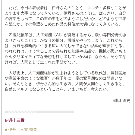
ただ、今日の表現者は、伊丹さんのごとく、マルチ・多様なことが
ますます大事になってきている。伊丹さんのように、はっきり、自分
の哲学をもって、この世の中をどのようにしたいか、どのような世界
を望むか、その希望をこめた作品の発信が大切になってきている。
21世紀後半は、人工知能（AI）が発達するから、狭い専門分野のき
まりきったことは、かなりの部分、機械がやってしまう。これから
は、分野を横断的に生きる広い人間しかできない活動が重要になる。
われわれは、そうすることで得られた知識や技能で、機械が思いもよ
らぬクリエイティブな発想を打ち出していかねば、ならぬ。そうでな
ければ、人間として生まれた甲斐がない。
人類史上、人工知能経済が生まれようとしている現代は、農耕開始
や産業革命のような数百年か数千年に一度の変革期なのは間違いな
い。そんなとき、伊丹さん的な生き方、人間が人間らしく生きると、
自然にマルチになるということを、いまいちど、考えたい。
磯田 道史
伊丹十三賞
● 伊丹十三賞 概要